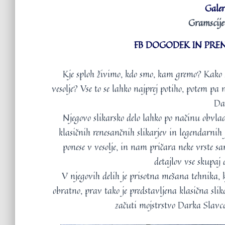
Galer
Gramscije
FB DOGODEK IN PREN
Kje sploh živimo, kdo smo, kam gremo? Kako pr
vesolje? Vse to se lahko najprej potiho, potem p
Da
Njegovo slikarsko delo lahko po načinu obvla
klasičnih renesančnih slikarjev in legendarni
ponese v vesolje, in nam pričara neke vrste s
detajlov vse skupaj d
V njegovih delih je prisotna mešana tehnika, k
obratno, prav tako je predstavljena klasična slik
začuti mojstrstvo Darka Slavca