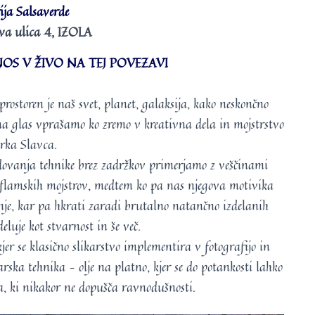
ija Salsaverde
va ulica 4, IZOLA
OS V ŽIVO NA TEJ POVEZAVI
ostoren je naš svet, planet, galaksija, kako neskončno
a na glas vprašamo ko zremo v kreativna dela in mojstrstvo
rka Slavca.
dovanja tehnike brez zadržkov primerjamo z veščinami
h flamskih mojstrov, medtem ko pa nas njegova motivika
anje, kar pa hkrati zaradi brutalno natančno izdelanih
eluje kot stvarnost in še več.
jer se klasično slikarstvo implementira v fotografijo in
arska tehnika – olje na platno, kjer se do potankosti lahko
, ki nikakor ne dopušča ravnodušnosti.