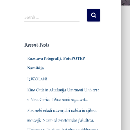
S
Search …
e
a
r
c
Recent Posts
h
f
R𝐚𝐳𝐬𝐭𝐚𝐯a 𝐟𝐨𝐭𝐨𝐠𝐫𝐚𝐟𝐢𝐣: 𝐅𝐨𝐭𝐨𝐏𝐎𝐓𝐄𝐏
o
r
𝐍𝐚𝐦𝐢𝐛𝐢𝐣𝐚
:
I(s)ZOLAN!
Kino Otok in Akademija Umetnosti Univerze
v Novi Gorici: Tišine nemirnega sveta
Slovenski mladi ustvarjalci nakita in njihovi
mentorji: Naravoslovnotehniška fakulteta,
Univerze v Ljubljani, katedra za oblikovanje