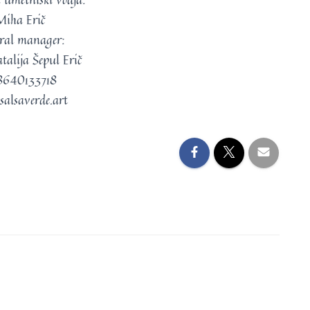
Miha Erič
ral manager:
alija Šepul Erič
8640133718
salsaverde.art