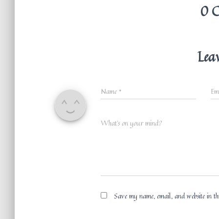
0 
Lea
Name
*
Em
What's on your mind?
Save my name, email, and website in thi