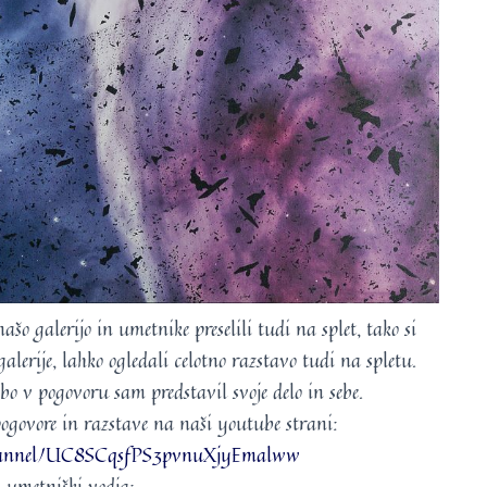
šo galerijo in umetnike preselili tudi na splet, tako si
alerije, lahko ogledali celotno razstavo tudi na spletu.
o v pogovoru sam predstavil svoje delo in sebe.
 pogovore in razstave na naši youtube strani:
channel/UC8SCqsfPS3pvnuXjyEmalww
 umetniški vodja: