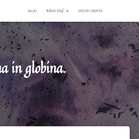
BLOG
MIHA ERIČ
ZAVOD ORBITA
 in globina.