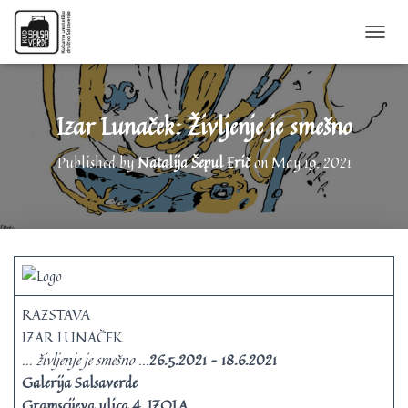
T
O
G
G
L
Izar Lunaček: Življenje je smešno
E
N
Published by
Natalija Šepul Erič
on
May 19, 2021
A
V
I
G
A
T
I
O
N
RAZSTAVA
IZAR LUNAČEK
…
življenje je smešno …
26.5.2021 – 18.6.2021
Galerija Salsaverde
Gramscijeva ulica 4, IZOLA