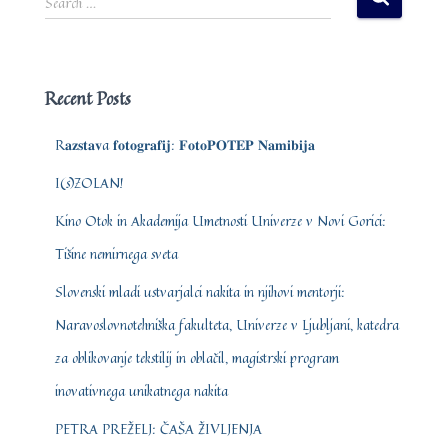
Search …
e
a
r
c
Recent Posts
h
f
R𝐚𝐳𝐬𝐭𝐚𝐯a 𝐟𝐨𝐭𝐨𝐠𝐫𝐚𝐟𝐢𝐣: 𝐅𝐨𝐭𝐨𝐏𝐎𝐓𝐄𝐏 𝐍𝐚𝐦𝐢𝐛𝐢𝐣𝐚
o
r
I(s)ZOLAN!
:
Kino Otok in Akademija Umetnosti Univerze v Novi Gorici:
Tišine nemirnega sveta
Slovenski mladi ustvarjalci nakita in njihovi mentorji:
Naravoslovnotehniška fakulteta, Univerze v Ljubljani, katedra
za oblikovanje tekstilij in oblačil, magistrski program
inovativnega unikatnega nakita
PETRA PREŽELJ: ČAŠA ŽIVLJENJA