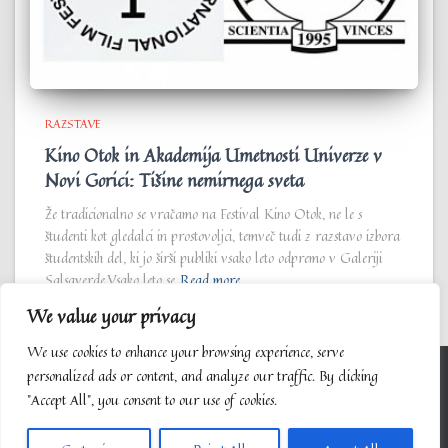
RAZSTAVE
Kino Otok in Akademija Umetnosti Univerze v
Novi Gorici: Tišine nemirnega sveta
Že tradicionalno se vračamo na Festival Kino Otok, ne le s
študenti kot gledalci in prostovoljci, temveč tudi z razstavo izbora
študentskih del, ki jo širši publiki vsako leto odpremo v Galeriji
Salsaverde.Vsako leto se
Read more…
We value your privacy
We use cookies to enhance your browsing experience, serve
personalized ads or content, and analyze our traffic. By clicking
"Accept All", you consent to our use of cookies.
BLOG
HOME
KUD IN GALERIJA SALSAVERDE
Hestia | Developed by
ThemeIsle