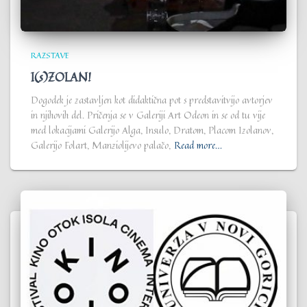
RAZSTAVE
I(s)ZOLAN!
Dogodek je zastavljen kot didaktična pot s predstavitvijo avtorjev
in njihovih del. Pričenja se v Galeriji Art Odeon in se od tu vije
med lokacijami Galerijo Alga, Insulo, Dratom, Placom Izolanov,
Galerijo Folart, Manziolijevo palačo,
Read more…