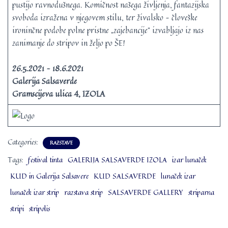
pustijo ravnodušnega. Komičnost našega življenja, fantazijska
svoboda izražena v njegovem stilu, ter živalsko – človeške
ironinčne podobe polne pristne „zajebancije“ izvabljajo iz nas
zanimanje do stripov in željo po ŠE!
26.5.2021 – 18.6.2021
Galerija Salsaverde
Gramscijeva ulica 4, IZOLA
Categories:
RAZSTAVE
Tags:
festival tinta
GALERIJA SALSAVERDE IZOLA
izar lunaček
KUD in Galerija Salsavere
KUD SALSAVERDE
lunaček izar
lunaček izar strip
razstava strip
SALSAVERDE GALLERY
striparna
stripi
stripolis