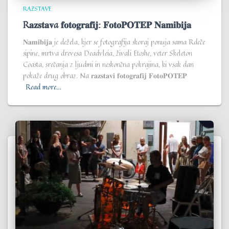
RAZSTAVE
R𝐚𝐳𝐬𝐭𝐚𝐯a 𝐟𝐨𝐭𝐨𝐠𝐫𝐚𝐟𝐢𝐣: 𝐅𝐨𝐭𝐨𝐏𝐎𝐓𝐄𝐏 𝐍𝐚𝐦𝐢𝐛𝐢𝐣𝐚
𝐍𝐚𝐦𝐢𝐛𝐢𝐣𝐚 je dežela, kjer se fotografija skoraj ponuja sama Rdeče
sipine, mrtva drevesa Deadvleia, živali Etoshe, veter Skeleton
Coasta, srečanja z ljudmi in neskončna pokrajina, ki vsak dan
pokaže drug obraz. Na 𝐫𝐚𝐳𝐬𝐭𝐚𝐯𝐢 𝐟𝐨𝐭𝐨𝐠𝐫𝐚𝐟𝐢𝐣 𝐅𝐨𝐭𝐨𝐏𝐎𝐓𝐄𝐏
Read more…