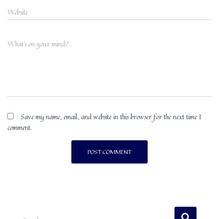
Website
What's on your mind?
Save my name, email, and website in this browser for the next time I
comment.
S