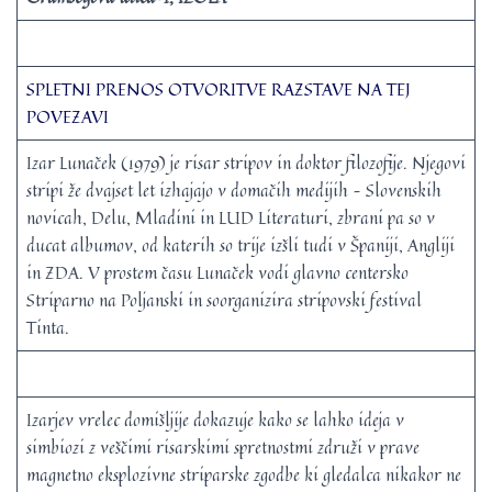
SPLETNI PRENOS OTVORITVE RAZSTAVE NA TEJ
POVEZAVI
Izar Lunaček (1979) je risar stripov in doktor filozofije. Njegovi
stripi že dvajset let izhajajo v domačih medijih – Slovenskih
novicah, Delu, Mladini in LUD Literaturi, zbrani pa so v
ducat albumov, od katerih so trije izšli tudi v Španiji, Angliji
in ZDA. V prostem času Lunaček vodi glavno centersko
Striparno na Poljanski in soorganizira stripovski festival
Tinta.
Izarjev vrelec domišljije dokazuje kako se lahko ideja v
simbiozi z veščimi risarskimi spretnostmi združi v prave
magnetno eksplozivne striparske zgodbe ki gledalca nikakor ne