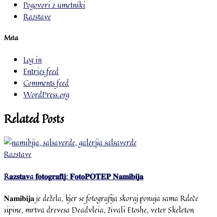
Pogovori z umetniki
Razstave
Meta
Log in
Entries feed
Comments feed
WordPress.org
Related Posts
Razstave
R𝐚𝐳𝐬𝐭𝐚𝐯a 𝐟𝐨𝐭𝐨𝐠𝐫𝐚𝐟𝐢𝐣: 𝐅𝐨𝐭𝐨𝐏𝐎𝐓𝐄𝐏 𝐍𝐚𝐦𝐢𝐛𝐢𝐣𝐚
𝐍𝐚𝐦𝐢𝐛𝐢𝐣𝐚 je dežela, kjer se fotografija skoraj ponuja sama Rdeče
sipine, mrtva drevesa Deadvleia, živali Etoshe, veter Skeleton