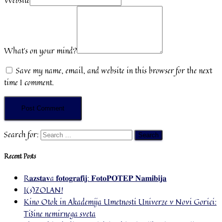
Website
What's on your mind?
Save my name, email, and website in this browser for the next
time I comment.
Search for:
Recent Posts
R𝐚𝐳𝐬𝐭𝐚𝐯a 𝐟𝐨𝐭𝐨𝐠𝐫𝐚𝐟𝐢𝐣: 𝐅𝐨𝐭𝐨𝐏𝐎𝐓𝐄𝐏 𝐍𝐚𝐦𝐢𝐛𝐢𝐣𝐚
I(s)ZOLAN!
Kino Otok in Akademija Umetnosti Univerze v Novi Gorici:
Tišine nemirnega sveta