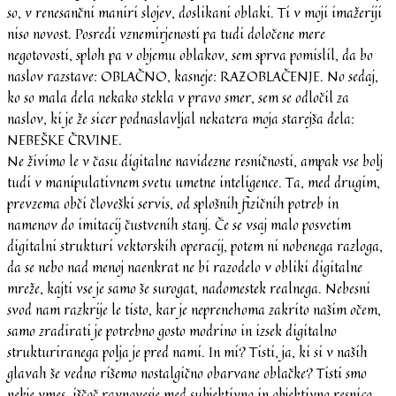
so, v renesančni maniri slojev, doslikani oblaki. Ti v moji imažeriji
niso novost. Posredi vznemirjenosti pa tudi določene mere
negotovosti, sploh pa v objemu oblakov, sem sprva pomislil, da bo
naslov razstave: OBLAČNO, kasneje: RAZOBLAČENJE. No sedaj,
ko so mala dela nekako stekla v pravo smer, sem se odločil za
naslov, ki je že sicer podnaslavljal nekatera moja starejša dela:
NEBEŠKE ČRVINE.
Ne živimo le v času digitalne navidezne resničnosti, ampak vse bolj
tudi v manipulativnem svetu umetne inteligence. Ta, med drugim,
prevzema obči človeški servis, od splošnih fizičnih potreb in
namenov do imitacij čustvenih stanj. Če se vsaj malo posvetim
digitalni strukturi vektorskih operacij, potem ni nobenega razloga,
da se nebo nad menoj naenkrat ne bi razodelo v obliki digitalne
mreže, kajti vse je samo še surogat, nadomestek realnega. Nebesni
svod nam razkrije le tisto, kar je neprenehoma zakrito našim očem,
samo zradirati je potrebno gosto modrino in izsek digitalno
strukturiranega polja je pred nami. In mi? Tisti, ja, ki si v naših
glavah še vedno rišemo nostalgično obarvane oblačke? Tisti smo
nekje vmes, iščoč ravnovesje med subjektivno in objektivno resnico.