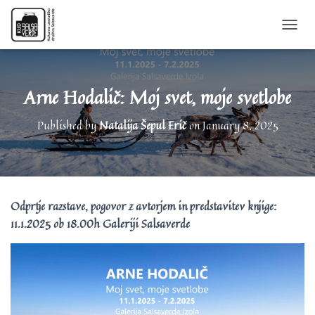
T
O
G
G
L
Arne Hodalič: Moj svet, moje svetlobe
E
N
Published by
Natalija Šepul Erič
on
January 8, 2025
A
V
I
G
A
T
Odprtje razstave, pogovor z avtorjem in predstavitev knjige:
I
11.1.2025 ob 18.00h Galeriji Salsaverde
O
N