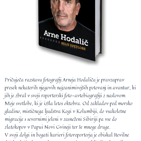
Pričujoča razstava fotografij Arneja Hodaliča je pravzaprav
presek nekaterih njegovih najzanimivejših potovanj in avantur, ki
jih je zbral v svoji reporterski foto-avtobiografiji z naslovom
Moje svetlobe, ki je izšla letos oktobra. Od zakladov pod morsko
gladino, mističnega ljudstva Kogi v Kolumbiji, do vsakoletne
migracije s severnimi jeleni v zasneženi Sibiriji pa vse do
zlatokopov v Papui Novi Gvineji ter še mnoge druge.
V svoji dolgi in bogati karieri fotoreporterja je obiskal številne