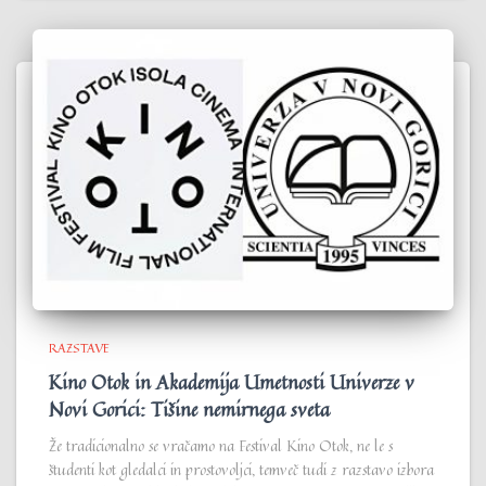
RAZSTAVE
Kino Otok in Akademija Umetnosti Univerze v
Novi Gorici: Tišine nemirnega sveta
Že tradicionalno se vračamo na Festival Kino Otok, ne le s
študenti kot gledalci in prostovoljci, temveč tudi z razstavo izbora