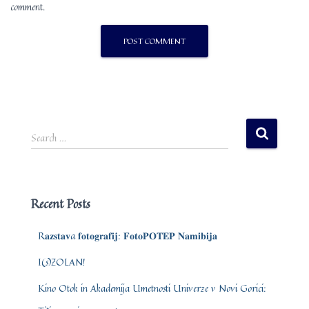
comment.
S
Search …
e
a
r
c
Recent Posts
h
f
R𝐚𝐳𝐬𝐭𝐚𝐯a 𝐟𝐨𝐭𝐨𝐠𝐫𝐚𝐟𝐢𝐣: 𝐅𝐨𝐭𝐨𝐏𝐎𝐓𝐄𝐏 𝐍𝐚𝐦𝐢𝐛𝐢𝐣𝐚
o
r
I(s)ZOLAN!
:
Kino Otok in Akademija Umetnosti Univerze v Novi Gorici: