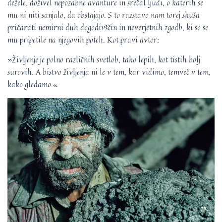
dežele, doživel nepozabne avanture in srečal ljudi, o katerih se
mu ni niti sanjalo, da obstajajo. S to razstavo nam torej skuša
pričarati nemirni duh dogodivščin in neverjetnih zgodb, ki so se
mu pripetile na njegovih poteh. Kot pravi avtor:
»Življenje je polno različnih svetlob, tako lepih, kot tistih bolj
surovih. A bistvo življenja ni le v tem, kar vidimo, temveč v tem,
kako gledamo.«