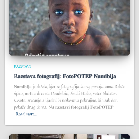
RAZSTAVE
R𝐚𝐳𝐬𝐭𝐚𝐯a 𝐟𝐨𝐭𝐨𝐠𝐫𝐚𝐟𝐢𝐣: 𝐅𝐨𝐭𝐨𝐏𝐎𝐓𝐄𝐏 𝐍𝐚𝐦𝐢𝐛𝐢𝐣𝐚
𝐍𝐚𝐦𝐢𝐛𝐢𝐣𝐚 je dežela, kjer se fotografija skoraj ponuja sama Rdeče
sipine, mrtva drevesa Deadvleia, živali Etoshe, veter Skeleton
Coasta, srečanja z ljudmi in neskončna pokrajina, ki vsak dan
pokaže drug obraz. Na 𝐫𝐚𝐳𝐬𝐭𝐚𝐯𝐢 𝐟𝐨𝐭𝐨𝐠𝐫𝐚𝐟𝐢𝐣 𝐅𝐨𝐭𝐨𝐏𝐎𝐓𝐄𝐏
Read more…