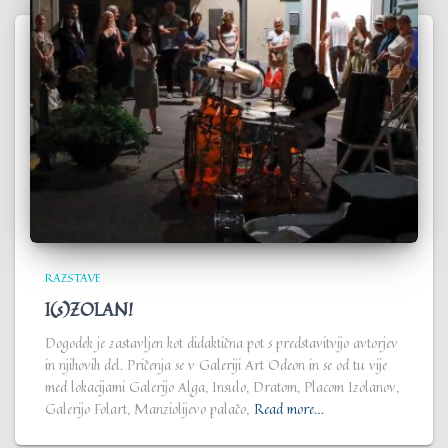
RAZSTAVE
I(s)ZOLAN!
Dogodek je zastavljen kot didaktična pot s predstavitvijo avtorjev
in njihovih del. Pričenja se v Galeriji Art Odeon in se od tu vije
med lokacijami Galerijo Alga, Insulo, Dratom, Placom Izolanov,
Galerijo Folart, Manziolijevo palačo,
Read more…