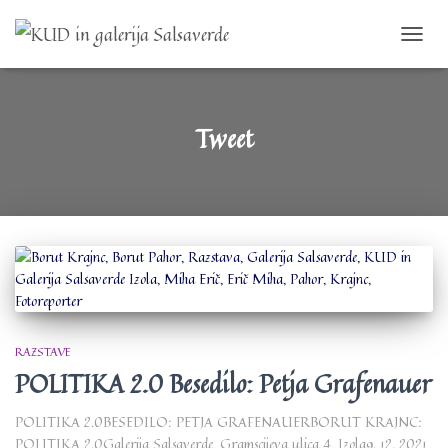
TOGGL
NAVIG
Tweet
RAZSTAVE
POLITIKA 2.0 Besedilo: Petja Grafenauer
POLITIKA 2.0BESEDILO: PETJA GRAFENAUERBORUT KRAJNC:
POLITIKA 2.0Galerija Salsaverde, Gramscijeva ulica 4, Izola9. 12. 2021