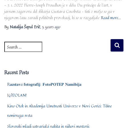
– 7. 1. 2022 Pierre-Joseph Proudhon je v delu Du principe de l’art, v
javnem zagovoru del slikarja Gustava Courbeta – tisti z močjo so ga v
njegovem času zaradi političnih provokacij, ki so se razgaljale
Read more…
By
Natalija Šepul Erič
,
5 years
ago
S
e
a
r
c
Recent Posts
h
f
R𝐚𝐳𝐬𝐭𝐚𝐯a 𝐟𝐨𝐭𝐨𝐠𝐫𝐚𝐟𝐢𝐣: 𝐅𝐨𝐭𝐨𝐏𝐎𝐓𝐄𝐏 𝐍𝐚𝐦𝐢𝐛𝐢𝐣𝐚
o
r
I(s)ZOLAN!
:
Kino Otok in Akademija Umetnosti Univerze v Novi Gorici: Tišine
nemirnega sveta
Slovenski mladi ustvarjalci nakita in njihovi mentorji: